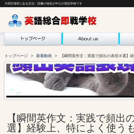
大田区蒲田にある文法・語彙の強化が中心の英語学校です
トップページ
新着動画
【瞬間英作文：実践で頻出の表現８選】経
【瞬間英作文：実践で頻出
選】経験上、特によく使う